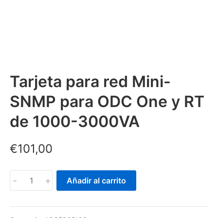
Tarjeta para red Mini-
SNMP para ODC One y RT
de 1000-3000VA
€
101,00
Tarjeta
-
+
Añadir al carrito
para
red
Mini-