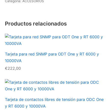
Categoría:
ACCESORIOS
SNMP
para
ODC
Productos relacionados
One
y
RT
de
1000-
Tarjeta para red SNMP para ODT One y RT 6000 y
3000VA
10000VA
cantidad
€
222,00
Tarjeta de contactos libres de tensión para ODC One
y RT 6000 y 10000VA