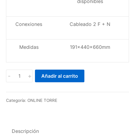
disponibles
Conexiones
Cableado 2 F + N
Medidas
191x440x660mm
UPS-
-
+
Añadir al carrito
SAI
Monofásicos
Serie
Categoría:
ONLINE TORRE
ODC
One
10000VA
cantidad
Descripción