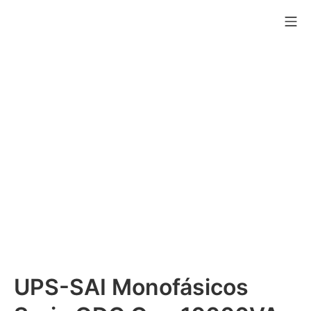
Saltar
Me
al
CM1
contenido
UPS-SAI Monofásicos